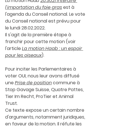
La motion Haab
20.3021 
Interdire 
l'importation du foie gras
est à 
l'agenda du Conseil national. Le vote 
du Conseil national est prévu pour 
le lundi 28.02.2022.
Il s'agit de la première étape à 
franchir pour cette motion (voir 
l'article
La motion Haab : un espoir 
pour les oiseaux
).
Pour inciter les Parlementaires à 
voter OUI, nous leur avons diffusé 
un
e 
Prise de position
 c
ommune à 
Stop Gavage Suisse, Quatre Pattes, 
Tier Im Recht, ProTier et Animal 
Trust.
Ce texte expose un certain nombre 
d'arguments, notamment juridiques, 
en faveur de la motion. Il réfute les 