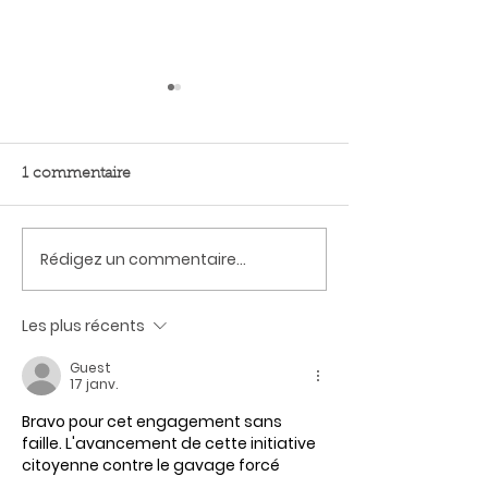
1 commentaire
Rédigez un commentaire...
Alors ? C’est interdit ou
La motion Haab
c’est pas interdit ?
espoir pour les
Les plus récents
Guest
17 janv.
Bravo pour cet engagement sans 
faille. L'avancement de cette initiative 
citoyenne contre le gavage forcé 
représente une étape cruciale pour le 